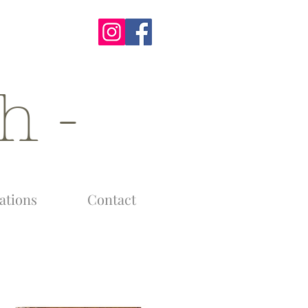
- Nomi Kroch -
tions
Contact