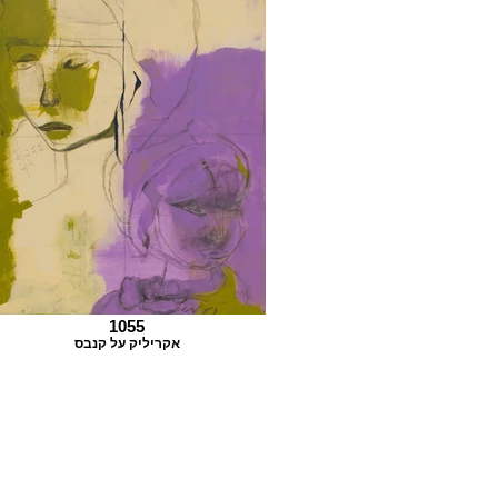
1055
אקריליק על קנבס