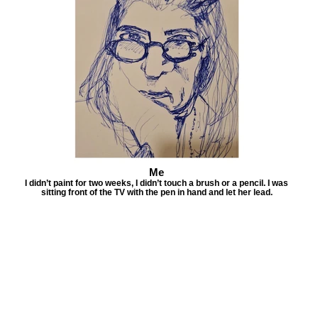
Me
I didn’t paint for two weeks, I didn’t touch a brush or a pencil. I was
sitting front of the TV with the pen in hand and let her lead.